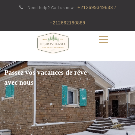
+212699349633 /
Need help? Call us now :
+212662190889
Passez vos vacances de rêve
avec nous